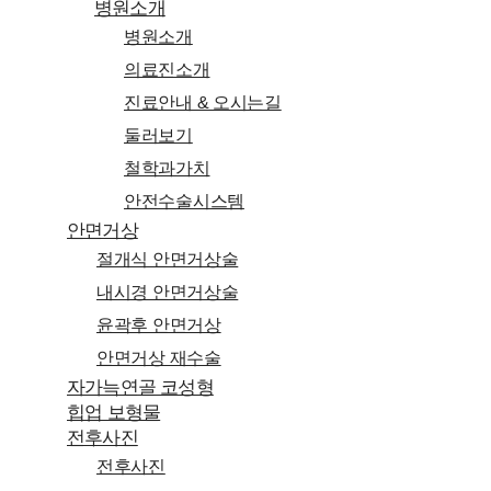
search
Menu
병원소개
병원소개
의료진소개
진료안내 & 오시는길
둘러보기
철학과가치
안전수술시스템
안면거상
절개식 안면거상술
내시경 안면거상술
윤곽후 안면거상
안면거상 재수술
자가늑연골 코성형
힙업 보형물
전후사진
전후사진