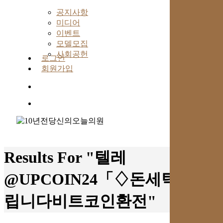
공지사항
미디어
이벤트
모델모집
사회공헌
로그인
회원가입
search
Menu
Results For
"텔레
@UPCOIN24「♢돈세탁해드
립니다비트코인환전"