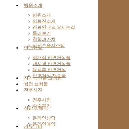
병원소개
병원소개
의료진소개
진료안내 & 오시는길
둘러보기
철학과가치
안전수술시스템
안면거상
절개식 안면거상술
내시경 안면거상술
윤곽후 안면거상
안면거상 재수술
자가늑연골 코성형
힙업 보형물
전후사진
전후사진
수술후기
상담 & 예약
온라인상담
온라인예약
커뮤니티