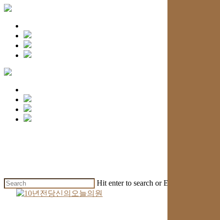
Skip
to
main
content
Hit enter to search or ESC to close
Close
Search
search
Menu