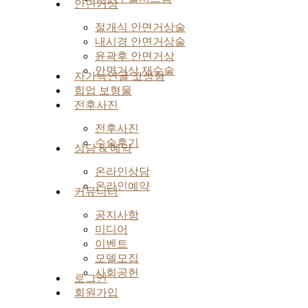
안면거상
절개식 안면거상술
내시경 안면거상술
윤곽후 안면거상
안면거상 재수술
자가늑연골 코성형
힙업 보형물
전후사진
전후사진
수술후기
상담 & 예약
온라인상담
온라인예약
커뮤니티
공지사항
미디어
이벤트
모델모집
사회공헌
로그인
회원가입