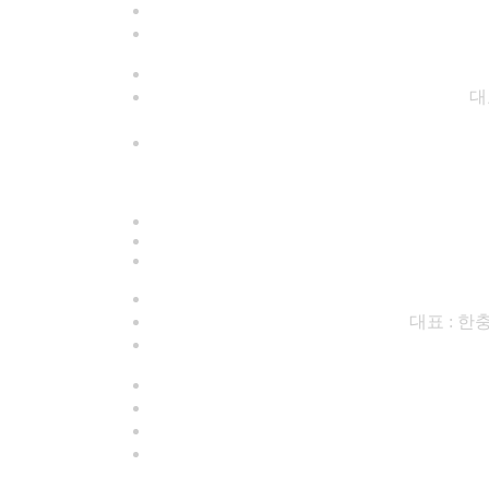
대
대표 : 한충