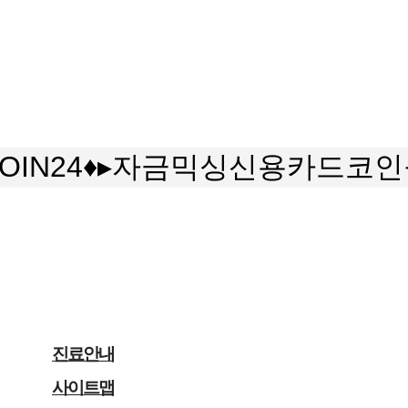
COIN24♦▸자금믹싱신용카드코
진료안내
사이트맵