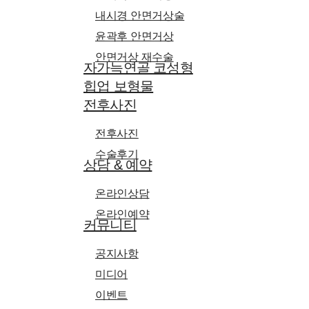
내시경 안면거상술
윤곽후 안면거상
안면거상 재수술
자가늑연골 코성형
힙업 보형물
전후사진
전후사진
수술후기
상담 & 예약
온라인상담
온라인예약
커뮤니티
공지사항
미디어
이벤트