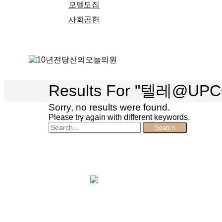
모델모집
사회공헌
search
Menu
Results For
"텔레@UP
Sorry, no results were found.
Please try again with different keywords.
Search