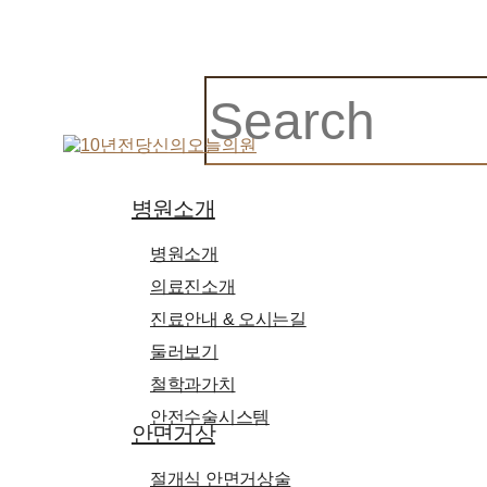
Close
Search
search
Menu
병원소개
병원소개
의료진소개
진료안내 & 오시는길
둘러보기
철학과가치
안전수술시스템
안면거상
절개식 안면거상술