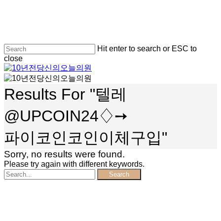
Skip
to
main
content
Hit enter to search or ESC to
close
Close
Search
search
Menu
Results For
"텔레
@UPCOIN24♢➙
파이코인코인이체구입"
Sorry, no results were found.
Please try again with different keywords.
Search