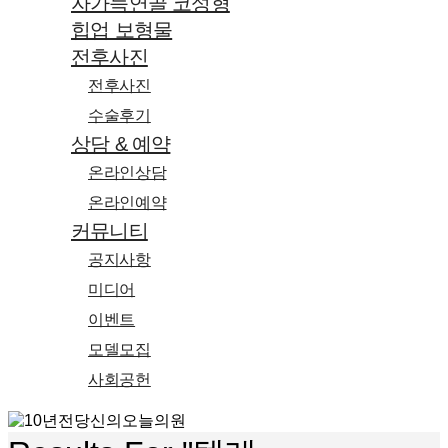
자가늑연골 코성형
힙업 보형물
전후사진
전후사진
수술후기
상담 & 예약
온라인상담
온라인예약
커뮤니티
공지사항
미디어
이벤트
모델모집
사회공헌
search
Menu