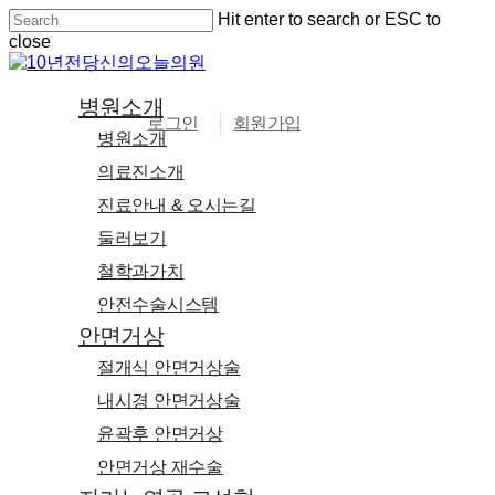
Skip
Hit enter to search or ESC to
to
close
main
Close
content
Search
search
Menu
병원소개
로그인
회원가입
병원소개
의료진소개
진료안내 & 오시는길
둘러보기
철학과가치
안전수술시스템
안면거상
절개식 안면거상술
내시경 안면거상술
윤곽후 안면거상
안면거상 재수술