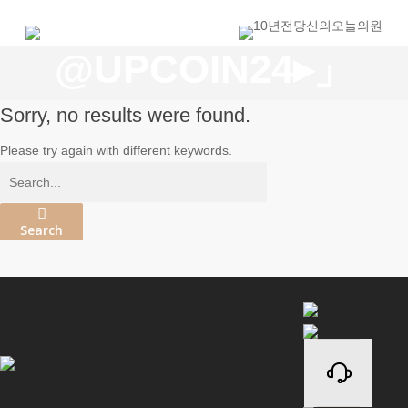
Results For
"텔레
Skip
to
@UPCOIN24▸」
main
content
usdt매입이더리움메
Sorry, no results were found.
Please try again with different keywords.
Search