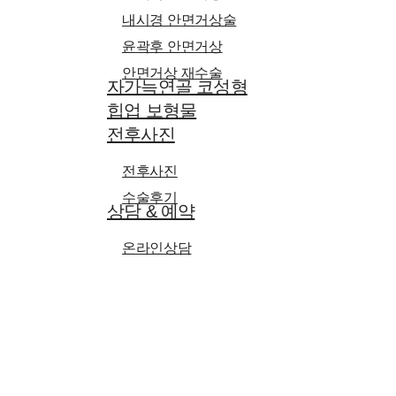
내시경 안면거상술
윤곽후 안면거상
안면거상 재수술
자가늑연골 코성형
힙업 보형물
전후사진
전후사진
수술후기
상담 & 예약
온라인상담
온라인예약
Hit enter to search or ESC to close
커뮤니티
공지사항
미디어
이벤트