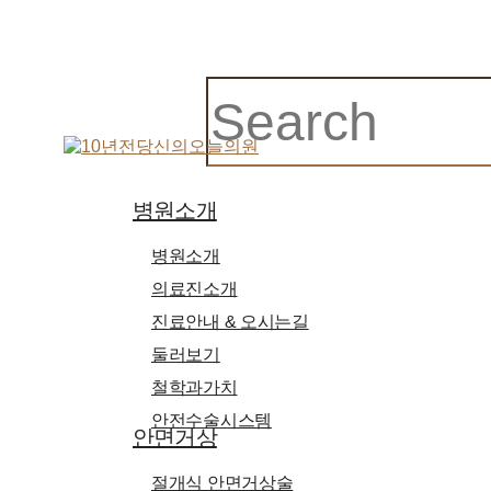
Close
Search
search
Menu
병원소개
병원소개
의료진소개
진료안내 & 오시는길
둘러보기
철학과가치
안전수술시스템
안면거상
절개식 안면거상술