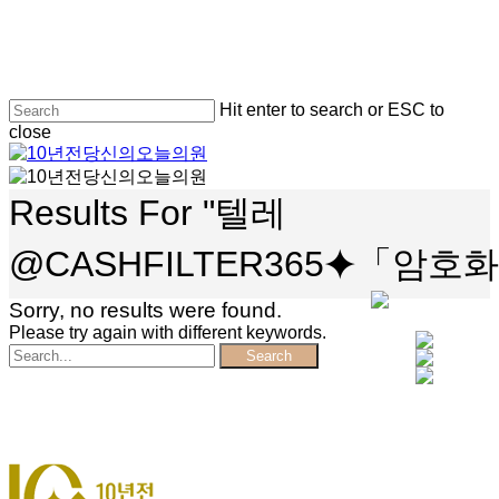
Skip
to
main
content
Hit enter to search or ESC to
close
Close
Search
search
Menu
Results For
"텔레
@CASHFILTER365⯌「
Sorry, no results were found.
Please try again with different keywords.
Search