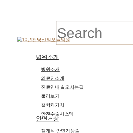
Close
Search
search
Menu
병원소개
병원소개
의료진소개
진료안내 & 오시는길
둘러보기
철학과가치
안전수술시스템
안면거상
절개식 안면거상술