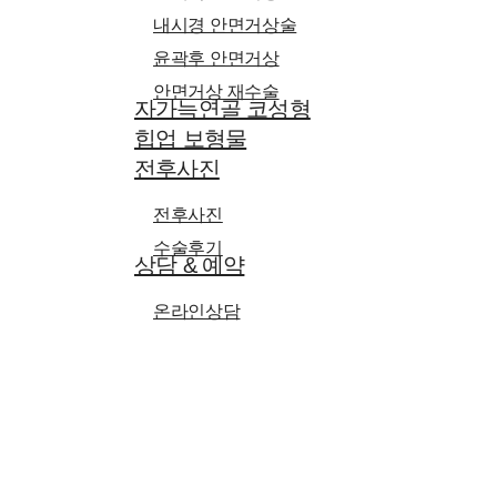
내시경 안면거상술
윤곽후 안면거상
안면거상 재수술
자가늑연골 코성형
힙업 보형물
전후사진
전후사진
수술후기
상담 & 예약
온라인상담
온라인예약
Hit enter to search or ESC to close
커뮤니티
공지사항
미디어
이벤트