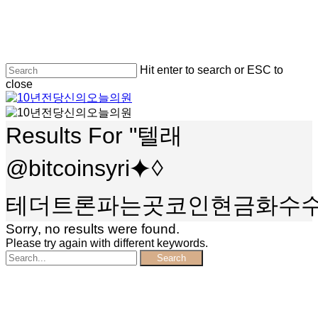
Skip
to
main
content
Hit enter to search or ESC to
close
Close
Search
search
Menu
Results For
"텔래
@bitcoinsyri⯌♢
테더트론파는곳코인현금화수수
Sorry, no results were found.
Please try again with different keywords.
Search