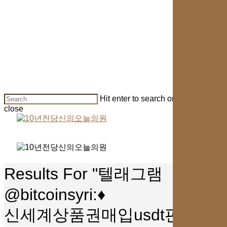
Skip
to
main
content
Hit enter to search or ESC to
close
Close
Search
search
Menu
Results For
"텔래그램
@bitcoinsyri:♦
신세계상품권매입usdt판매대행