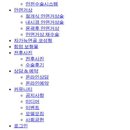
안전수술시스템
안면거상
절개식 안면거상술
내시경 안면거상술
윤곽후 안면거상
안면거상 재수술
자가늑연골 코성형
힙업 보형물
전후사진
전후사진
수술후기
상담 & 예약
온라인상담
온라인예약
커뮤니티
공지사항
미디어
이벤트
모델모집
사회공헌
로그인