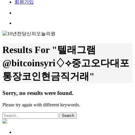
회원가입
search
Menu
Results For
"텔래그램
@bitcoinsyri♢⟡중고오다대포
통장코인현금직거래"
Sorry, no results were found.
Please try again with different keywords.
Search